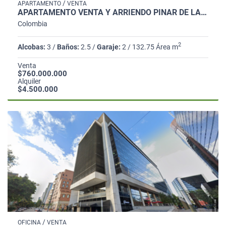
/
APARTAMENTO
VENTA
APARTAMENTO VENTA Y ARRIENDO PINAR DE LA COLINA 133M2 3H 3B 2GJ DP
Colombia
2
Alcobas:
3 /
Baños:
2.5 /
Garaje:
2 / 132.75 Área m
Venta
$760.000.000
Alquiler
$4.500.000
/
OFICINA
VENTA