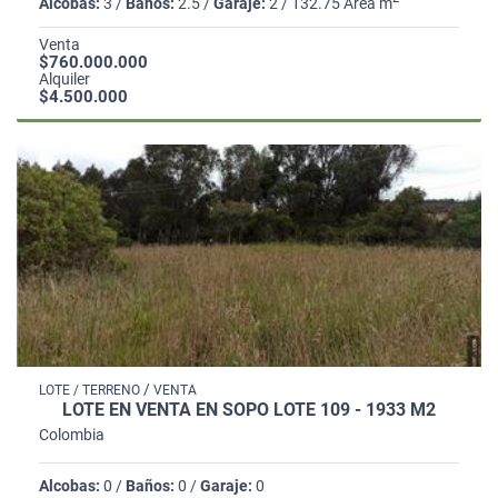
Alcobas:
3 /
Baños:
2.5 /
Garaje:
2 / 132.75 Área m
Venta
$760.000.000
Alquiler
$4.500.000
/
LOTE / TERRENO
VENTA
LOTE EN VENTA EN SOPO LOTE 109 - 1933 M2
Colombia
Alcobas:
0 /
Baños:
0 /
Garaje:
0