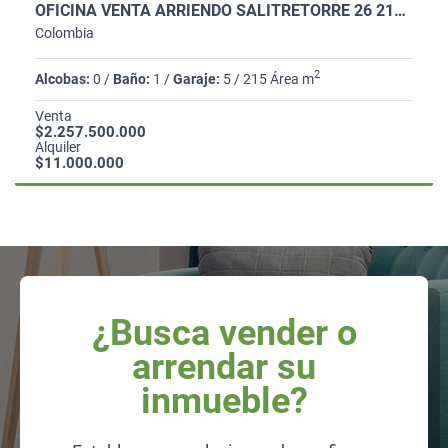
OFICINA VENTA ARRIENDO SALITRETORRE 26 215M2 1BAÑO COCINETA 5PARQ
Colombia
2
Alcobas:
0 /
Baño:
1 /
Garaje:
5 / 215 Área m
Venta
$2.257.500.000
Alquiler
$11.000.000
¿Busca vender o
arrendar su
inmueble?