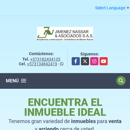
Select Language
▼
Contáctenos:
Síguenos:
Tel.
+573182434135
Facebook
X
Instagram
YouTube
Cel.
+573134842419
-
MENÚ
ENCUENTRA EL
INMUEBLE IDEAL
Tenemos gran variedad de
inmuebles
para
venta
y
arriendo
cerca de usted.