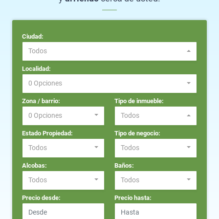
Ciudad:
Todos
Localidad:
0 Opciones
Zona / barrio:
Tipo de inmueble:
0 Opciones
Todos
Estado Propiedad:
Tipo de negocio:
Todos
Todos
Alcobas:
Baños:
Todos
Todos
Precio desde:
Precio hasta: