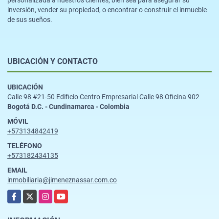
personalizada a nuestros clientes, bien sea para asegurar su
inversión, vender su propiedad, o encontrar o construir el inmueble
de sus sueños.
UBICACIÓN Y CONTACTO
UBICACIÓN
Calle 98 #21-50 Edificio Centro Empresarial Calle 98 Oficina 902
Bogotá D.C. - Cundinamarca - Colombia
MÓVIL
+573134842419
TELÉFONO
+573182434135
EMAIL
inmobiliaria@jimeneznassar.com.co
Facebook
X
Instagram
YouTube