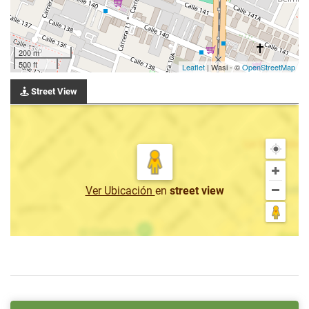
200 m
500 ft
Leaflet
| Wasi - ©
OpenStreetMap
Street View
Ver Ubicación
en
street view