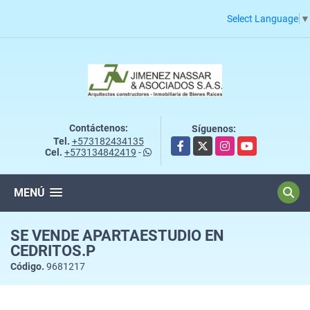
Select Language
▼
Contáctenos:
Síguenos:
Tel.
+573182434135
Facebook
X
Instagram
YouTube
Cel.
+573134842419
-
MENÚ
SE VENDE APARTAESTUDIO EN
CEDRITOS.P
Código.
9681217