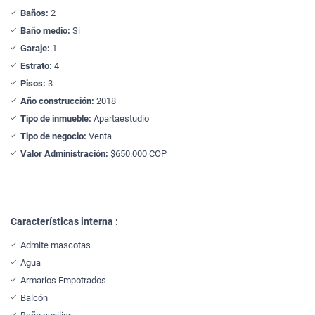
Baños:
2
Baño medio:
Si
Garaje:
1
Estrato:
4
Pisos:
3
Año construcción:
2018
Tipo de inmueble:
Apartaestudio
Tipo de negocio:
Venta
Valor Administración:
$650.000 COP
Características interna :
Admite mascotas
Agua
Armarios Empotrados
Balcón