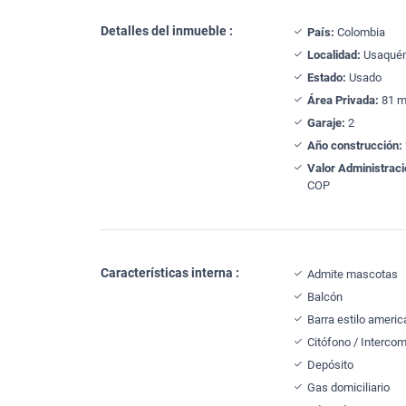
Detalles del inmueble :
País:
Colombia
Localidad:
Usaqué
Estado:
Usado
Área Privada:
81 m
Garaje:
2
Año construcción:
Valor Administraci
COP
Características interna :
Admite mascotas
Balcón
Barra estilo ameri
Citófono / Interco
Depósito
Gas domiciliario