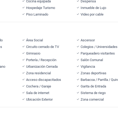
Cocina equipada
Despensa
Hospedaje Turismo
Inmueble de Lujo
Piso Laminado
Video por cable
do
Área Social
Ascensor
es
Circuito cerrado de TV
Colegios / Universidades
Gimnasio
Parqueadero visitantes
Portería / Recepción
Salón Comunal
cano
Urbanización Cerrada
Vigilancia
Zona residencial
Zonas deportivas
Acceso discapacitados
Barbacoa / Parrilla / Qui
Cochera / Garaje
Garita de Entrada
Sala de internet
Sistema de riego
Ubicación Exterior
Zona comercial