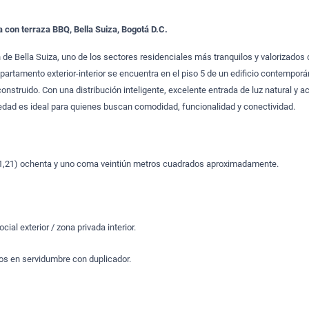
 con terraza BBQ, Bella Suiza, Bogotá D.C.
 de Bella Suiza, uno de los sectores residenciales más tranquilos y valorizados 
apartamento exterior-interior se encuentra en el piso 5 de un edificio contempor
onstruido. Con una distribución inteligente, excelente entrada de luz natural y 
edad es ideal para quienes buscan comodidad, funcionalidad y conectividad.
81,21) ochenta y uno coma veintiún metros cuadrados aproximadamente.
cial exterior / zona privada interior.
os en servidumbre con duplicador.