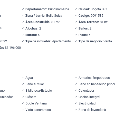
Departamento:
Cundinamarca
Ciudad:
Bogotá D.C.
n
Zona / barrio:
Bella Suiza
Código:
9091535
Área Construida:
81 m²
Área Terreno:
81 m²
²
Alcobas:
2
Baños:
2
Estrato:
6
Pisos:
5
2022
Tipo de inmueble:
Apartamento
Tipo de negocio:
Venta
ón:
$1.196.000
Agua
Armarios Empotrados
Baño auxiliar
Baño en habitación princi
cano
Biblioteca/Estudio
Calentador
municador
Clósets
Cocina integral
Doble Ventana
Electricidad
Vista panorámica
Zona de lavandería