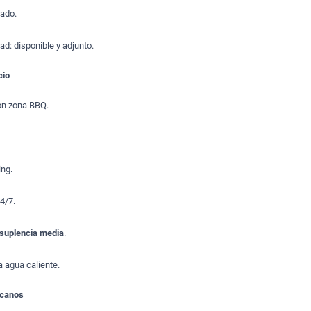
ado.
tad: disponible y adjunto.
cio
on zona BBQ.
ng.
24/7.
suplencia media
.
a agua caliente.
rcanos