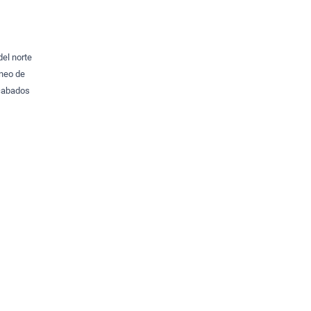
del norte
áneo de
acabados