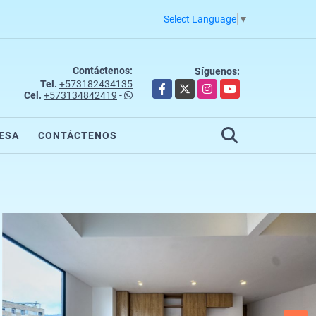
Select Language
▼
Contáctenos:
Síguenos:
Tel.
+573182434135
Facebook
X
Instagram
YouTube
Cel.
+573134842419
-
ESA
CONTÁCTENOS