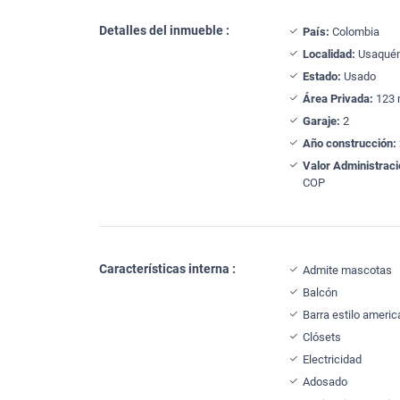
Detalles del inmueble :
País:
Colombia
Localidad:
Usaqué
Estado:
Usado
Área Privada:
123 
Garaje:
2
Año construcción:
Valor Administraci
COP
Características interna :
Admite mascotas
Balcón
Barra estilo ameri
Clósets
Electricidad
Adosado