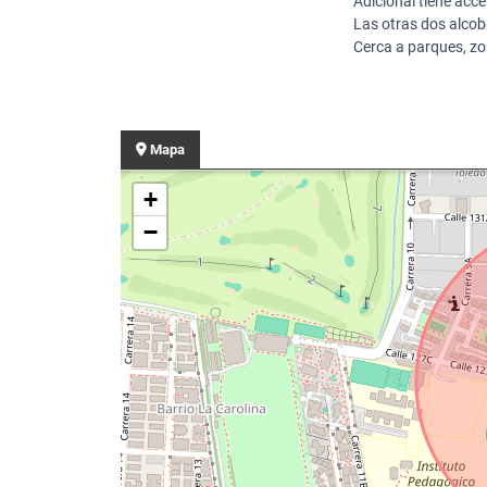
Adicional tiene acce
Las otras dos alcob
Cerca a parques, zon
Mapa
+
−