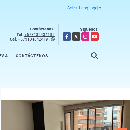
Select Language
▼
Contáctenos:
Síguenos:
Tel.
+573182434135
Facebook
X
Instagram
YouTube
Cel.
+573134842419
-
ESA
CONTÁCTENOS