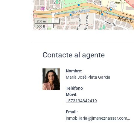
200 m
500 ft
Contacte al agente
Nombre:
María José Plata García
Teléfono
Móvil:
+573134842419
Email:
inmobiliaria@jimeneznassar.com.co