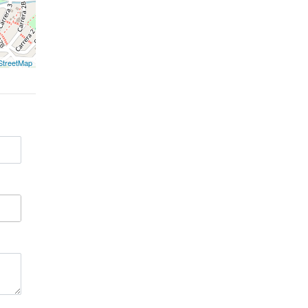
treetMap