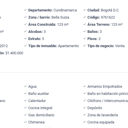
Departamento:
Cundinamarca
Ciudad:
Bogotá D.C.
n
Zona / barrio:
Bella Suiza
Código:
9761622
Área Construida:
123 m²
Área Terreno:
123 m²
m²
Alcobas:
3
Baños:
3
Estrato:
5
Pisos:
2
2012
Tipo de inmueble:
Apartamento
Tipo de negocio:
Venta
ón:
$1.400.000
Agua
Armarios Empotrados
Baño auxiliar
Baño en habitación princi
cano
Calentador
Citófono / Intercomunica
Cocina integral
Depósito
Gas domiciliario
Zona de lavandería
Chimenea
Cocina equipada