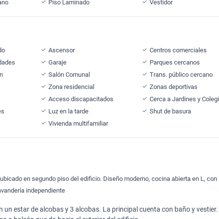
ano
Piso Laminado
Vestidor
do
Ascensor
Centros comerciales
idades
Garaje
Parques cercanos
ón
Salón Comunal
Trans. público cercano
Zona residencial
Zonas deportivas
Acceso discapacitados
Cerca a Jardines y Coleg
es
Luz en la tarde
Shut de basura
Vivienda multifamiliar
 ubicado en segundo piso del edificio. Diseño moderno, cocina abierta en L, con
avandería independiente
 un estar de alcobas y 3 alcobas. La principal cuenta con baño y vestier.