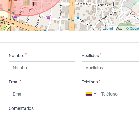
Leaflet
| Wasi - ©
OpenS
*
*
Nombre
Apellidos
*
*
Email
Teléfono
▼
Comentarios