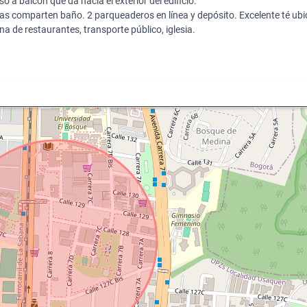
so a balcón que da hacia el exterior del edificio.
as comparten baño. 2 parqueaderos en línea y depósito. Excelente té ubi
a de restaurantes, transporte público, iglesia.