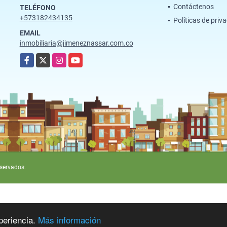
Contáctenos
TELÉFONO
+573182434135
Políticas de priv
EMAIL
inmobiliaria@jimeneznassar.com.co
Facebook
X
Instagram
YouTube
eservados.
periencia.
Más información