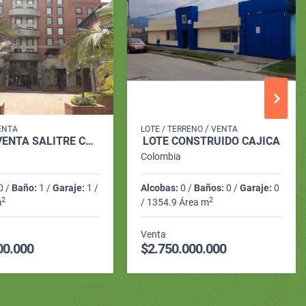
/
ENTA
LOTE / TERRENO
VENTA
LOCAL VENTA SALITRE CAPITAL CENTER 1 37M2 1BAÑO 1GJ 1BD - 101
LOTE CONSTRUIDO CAJICÁ
Colombia
0 /
Baño:
1 /
Garaje:
1 /
Alcobas:
0 /
Baños:
0 /
Garaje:
0
2
2
m
/ 1354.9 Área m
Venta
00.000
$2.750.000.000