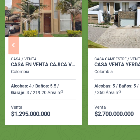
/
/
CASA
VENTA
CASA CAMPESTRE
VENT
CASA EN VENTA CAJICÁ VDA CHUNTAME 4HAB 5BAÑOS 3PARQ 235M2
Colombia
Colombia
Alcobas:
4 /
Baños:
5.5 /
Alcobas:
5 /
Baños:
5 /
2
2
Garaje:
3 / 219.20 Área m
/ 360 Área m
Venta
Venta
$1.295.000.000
$2.700.000.000