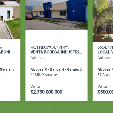
/
/
A
NAVE INDUSTRIAL
VENTA
LOCAL
V
CASA VENTA YERBABONITA 360M2 5H 5.5B CBS 5PQ EST 2DEP TERRAZA:160M2
VENTA BODEGA INDUSTRIAL CON OFICINAS 1355M2 CAJICÁ
Colombia
Colombia
Garaje:
5
Alcobas:
0 /
Baños:
4 /
Garaje:
0
Alcobas:
2
/ 1354.9 Área m
37 Área 
Venta
Venta
$2.750.000.000
$500.0