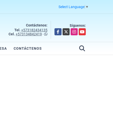
Select Language
▼
Contáctenos:
Síguenos:
Tel.
+573182434135
Facebook
X
Instagram
YouTube
Cel.
+573134842419
-
ESA
CONTÁCTENOS