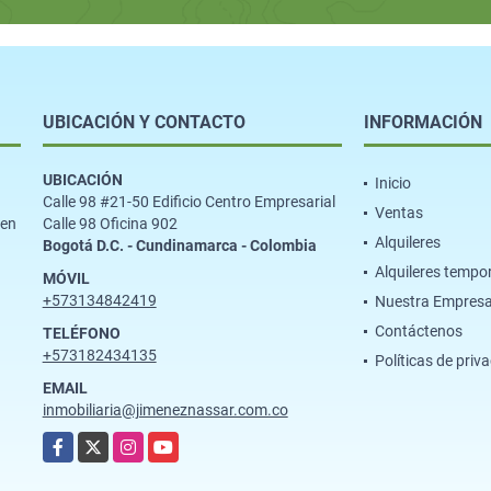
UBICACIÓN Y CONTACTO
INFORMACIÓN
UBICACIÓN
Inicio
Calle 98 #21-50 Edificio Centro Empresarial
Ventas
ien
Calle 98 Oficina 902
Alquileres
Bogotá D.C. - Cundinamarca - Colombia
Alquileres tempo
MÓVIL
+573134842419
Nuestra Empres
Contáctenos
TELÉFONO
+573182434135
Políticas de priv
EMAIL
inmobiliaria@jimeneznassar.com.co
Facebook
X
Instagram
YouTube