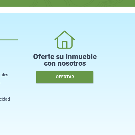
Oferte su inmueble
con nosotros
rales
OFERTAR
a
acidad