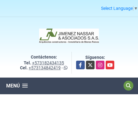
Select Language
▼
Contáctenos:
Síguenos:
Tel.
+573182434135
Facebook
X
Instagram
YouTube
Cel.
+573134842419
-
MENÚ