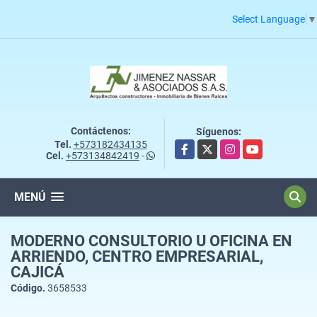
Select Language
▼
Contáctenos:
Síguenos:
Tel.
+573182434135
Facebook
X
Instagram
YouTube
Cel.
+573134842419
-
MENÚ
MODERNO CONSULTORIO U OFICINA EN
ARRIENDO, CENTRO EMPRESARIAL,
CAJICÁ
Código.
3658533