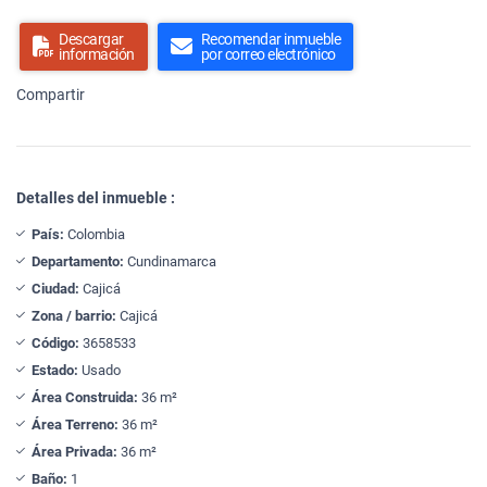
Descargar
Recomendar inmueble
información
por correo electrónico
Compartir
Detalles del inmueble :
País:
Colombia
Departamento:
Cundinamarca
Ciudad:
Cajicá
Zona / barrio:
Cajicá
Código:
3658533
Estado:
Usado
Área Construida:
36 m²
Área Terreno:
36 m²
Área Privada:
36 m²
Baño:
1