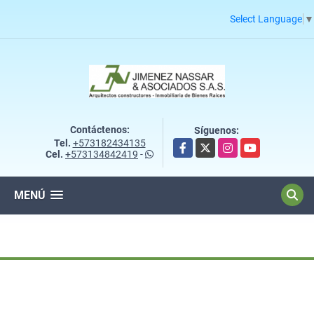
Select Language
▼
Contáctenos:
Síguenos:
Tel.
+573182434135
Facebook
X
Instagram
YouTube
Cel.
+573134842419
-
MENÚ