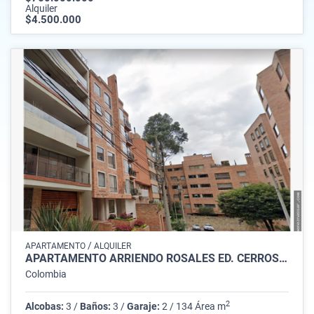
Alquiler
$4.500.000
/
APARTAMENTO
ALQUILER
APARTAMENTO ARRIENDO ROSALES ED. CERROS 134M2 3ALC 3BAÑOS 2PARQ
Colombia
2
Alcobas:
3 /
Baños:
3 /
Garaje:
2 / 134 Área m